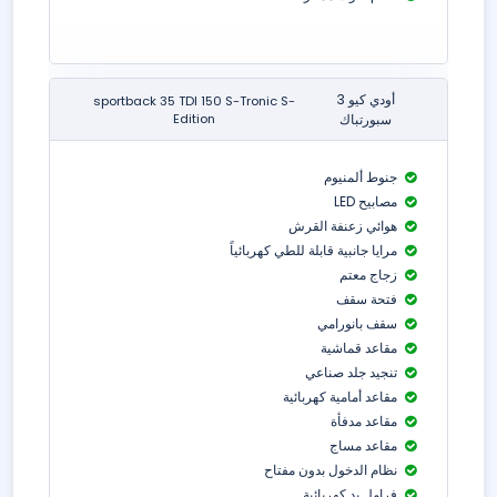
أودي كيو 3
sportback 35 TDI 150 S-Tronic S-
سبورتباك
Edition
جنوط ألمنيوم
مصابيح LED
هوائي زعنفة القرش
مرايا جانبية قابلة للطي كهربائياً
زجاج معتم
فتحة سقف
سقف بانورامي
مقاعد قماشية
تنجيد جلد صناعي
مقاعد أمامية كهربائية
مقاعد مدفأة
مقاعد مساج
نظام الدخول بدون مفتاح
فرامل يد كهربائية