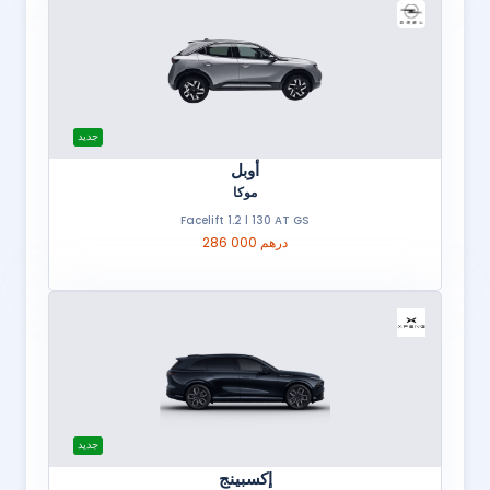
جديد
أوبل
موكا
Facelift 1.2 l 130 AT GS
286 000 درهم
جديد
إكسبينج