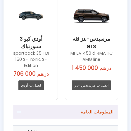
مرسيدس-بنز فئة
أودي كيو 3
GLS
سبورتباك
sportback 35 TDI
MHEV 450 d 4MATIC
150 S-Tronic S-
AMG line
Edition
1 450 000 درهم
706 000 درهم
اتصل ب مرسيدس-بنز
اتصل ب أودي
المعلومات العامة