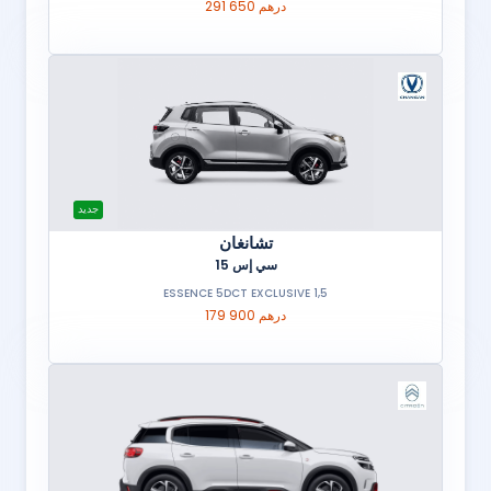
291 650 درهم
جديد
تشانغان
سي إس 15
1,5 ESSENCE 5DCT EXCLUSIVE
179 900 درهم