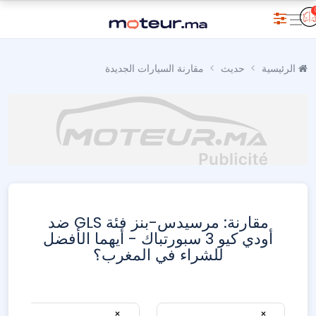
الرئيسية
حديث
مقارنة السيارات الجديدة
مقارنة: مرسيدس-بنز فئة GLS ضد
أودي كيو 3 سبورتباك - أيهما الأفضل
للشراء في المغرب؟
×
×