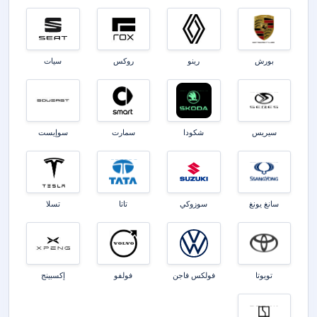
بورش
رينو
روكس
سيات
سيريس
شكودا
سمارت
سوإيست
سانغ يونغ
سوزوكي
تاتا
تسلا
تويوتا
فولكس فاجن
فولفو
إكسبينج