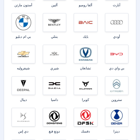
أبارث
ألفا روميو
ألبين
أستون مارتن
أودي
بايك
بنتلي
بي ام دبليو
بي واي دي
تشانغان
شيري
شيفروليه
ستروين
كوبرا
داسيا
ديبال
دينزا
دفسك
دونغ فنغ
دي إس