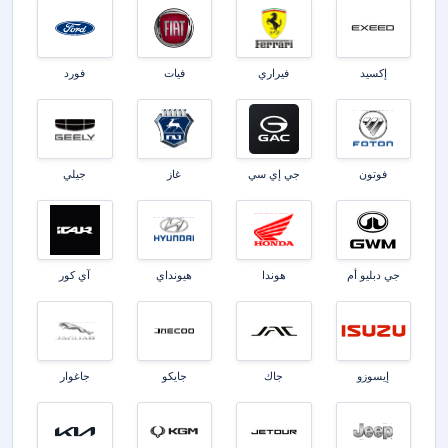
إكسيد
فيراري
فيات
فورد
فوتون
جي إي سي
غاز
جيلي
جي دبليو أم
هوندا
هيونداي
آي كور
إيسوزو
جاك
جايكو
جاغوار