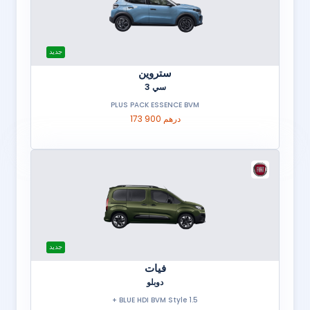
جديد
ستروين
سي 3
PLUS PACK ESSENCE BVM
173 900 درهم
جديد
فيات
دوبلو
1.5 BLUE HDI BVM Style +