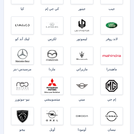
جيب
جيتور
كي جي إم
كيا
لاند روفر
ليبموتور
لكزس
لينك آند كو
ماهيندرا
مازيراتي
مازدا
مرسيدس-بنز
إم جي
ميني
ميتسوبيشي
نيو-موتورز
نيسان
أومودا
أوبل
بيجو