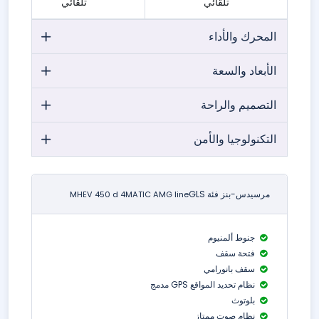
تلقائي
تلقائي
المحرك والأداء
الأبعاد والسعة
التصميم والراحة
التكنولوجيا والأمن
مرسيدس-بنز فئة GLS
MHEV 450 d 4MATIC AMG line
جنوط ألمنيوم
فتحة سقف
سقف بانورامي
نظام تحديد المواقع GPS مدمج
بلوتوث
نظام صوت ممتاز