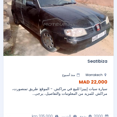
SeatIbiza
Marrakech
منذ أسبوع
22,000 MAD
سيارة سيات إيبيزا للبيع في مراكش. - الموقع: طريق تمنصورت،
مراكش. للمزيد من المعلومات والتفاصيل، يرجى...
2000
يدوي
البنزين
335,000 km