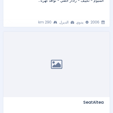
ألمنيوم - تكييف - رادار خلفي - نوافذ كهربا...
2006
يدوي
الديزل
290 km
SeatAltea