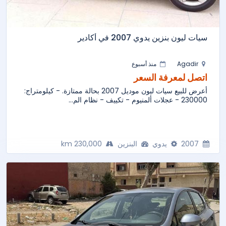
سيات ليون بنزين يدوي 2007 في أكادير
Agadir
منذ أسبوع
اتصل لمعرفة السعر
أعرض للبيع سيات ليون موديل 2007 بحالة ممتازة. - كيلومتراج:
230000 - عجلات ألمنيوم - تكييف - نظام الم...
2007
يدوي
البنزين
230,000 km