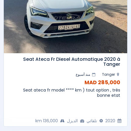
Seat Ateca Fr Diesel Automatique 2020 à
Tanger
Tanger
منذ أسبوع
285,000 MAD
Seat ateca fr model **** km ) tout option , très
bonne etat
2020
تلقائي
الديزل
136,000 km