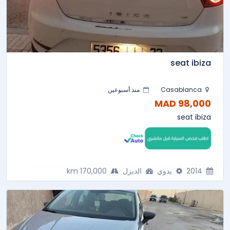
seat ibiza
Casablanca
منذ أسبوعين
98,000 MAD
seat ibiza
2014
يدوي
الديزل
170,000 km