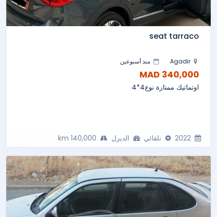
seat tarraco
Agadir
منذ أسبوعين
340,000 MAD
اوتماتيك ممتازة نوع4*4
2022
تلقائي
الديزل
140,000 km