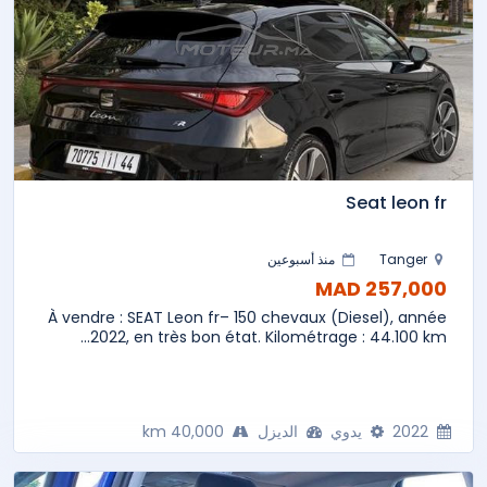
Seat leon fr
Tanger
منذ أسبوعين
257,000 MAD
À vendre : SEAT Leon fr– 150 chevaux (Diesel), année
2022, en très bon état. Kilométrage : 44.100 km...
2022
يدوي
الديزل
40,000 km