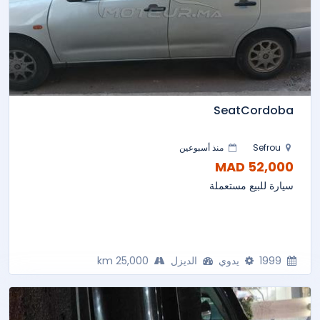
SeatCordoba
Sefrou
منذ أسبوعين
52,000 MAD
سيارة للبيع مستعملة
1999
يدوي
الديزل
25,000 km