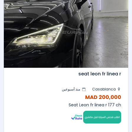
seat leon fr linea r
Casablanca
منذ أسبوعين
200,000 MAD
Seat Leon fr linea r 177 ch