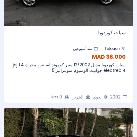
سيات كوردوبا
Tetouan
منذ أسبوعين
38,000 MAD
سيات كوردوبا مديل 12/2002 سير كوموند اسانس محرك 1.4 jaj
electrec 4 جوانيت الومنيوم سونتراليز 5
2002
يدوي
البنزين
0 km