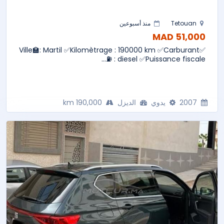
Tetouan
منذ أسبوعين
51,000 MAD
✅Ville🏫: Martil ✅Kilomètrage : 190000 km ✅Carburant
⛽ : diesel ✅Puissance fiscale...
2007
يدوي
الديزل
190,000 km