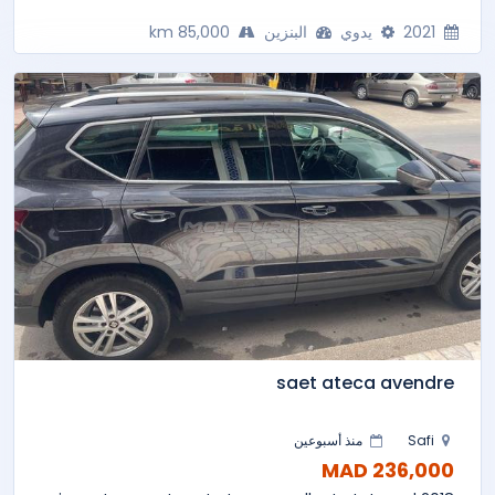
2021
يدوي
البنزين
85,000 km
saet ateca avendre
Safi
منذ أسبوعين
236,000 MAD