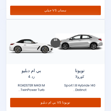
نيسان VS جيلي
تويوتا
بي ام دبليو
كورولا
زد 4
ROADSTER M40I M
Sport 1.8 Hybride 140
TwinPower Turb...
Distinct...
تويوتا VS بي ام دبليو