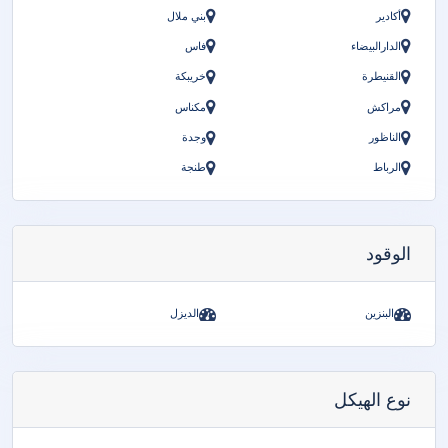
أكادير
بني ملال
الدارالبيضاء
فاس
القنيطرة
خريبكة
مراكش
مكناس
الناظور
وجدة
الرباط
طنجة
الوقود
البنزين
الديزل
نوع الهيكل