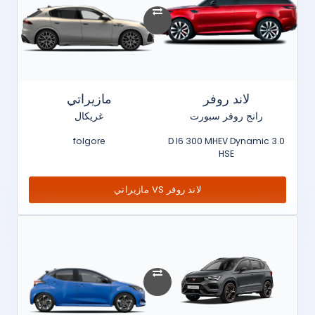
لاند روفر
مازيراتي
رانج روفر سبورت
غريكال
folgore
3.0 D I6 300 MHEV Dynamic
HSE
لاند روفر VS مازيراتي