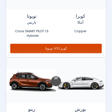
كوبرا
تويوتا
أتيكا
ياريس
Cross SMART PILOT 1.5
Copper
Hybride...
كوبرا VS تويوتا
بورش
رينو