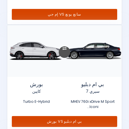
سانغ يونغ VS إم جي
بي ام دبليو
بورش
سيري 7
كايين
Turbo E-Hybrid
MHEV 760i xDrive M Sport
Iconi...
بي ام دبليو VS بورش