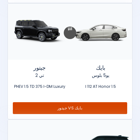
بايك
جيتور
يو5 بلوس
تي 2
PHEV 1.5 TD 375 I-DM Luxury
1.5 l 112 AT Honor
بايك VS جيتور