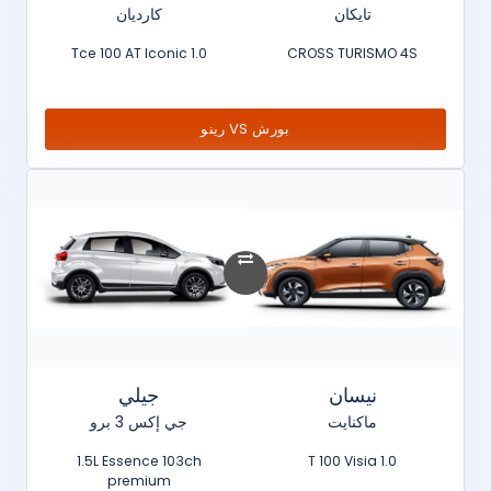
تايكان
كارديان
1.0 Tce 100 AT Iconic
CROSS TURISMO 4S
بورش VS رينو
نيسان
جيلي
ماكنايت
جي إكس 3 برو
1.5L Essence 103ch
1.0 T 100 Visia
premium