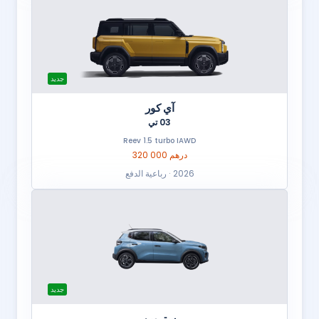
جديد
آي كور
03 تي
Reev 1.5 turbo IAWD
320 000 درهم
2026 · رباعية الدفع
جديد
ستروين