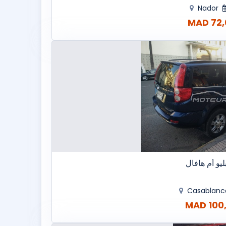
Nador
72,0
يو أم هافال
Casablan
100,0