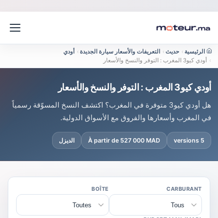
الرئيسية
›
حديث
›
التعريفات والأسعار سيارة الجديدة
›
أودي
›
أودي كيو3 المغرب : التوفر والنسخ والأسعار
أودي كيو3 المغرب : التوفر والنسخ والأسعار
هل أودي كيو3 متوفرة في المغرب؟ اكتشف النسخ المسوّقة رسمياً
في المغرب وأسعارها والفروق مع الأسواق الدولية.
5 versions
À partir de 527 000 MAD
الديزل
BOÎTE
CARBURANT