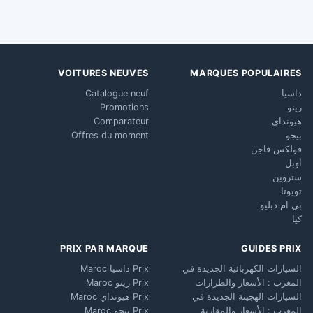
VOITURES NEUVES
MARQUES POPULAIRES
داسيا
Catalogue neuf
رينو
Promotions
هيونداي
Comparateur
بيجو
Offres du moment
فولكس فاجن
أوبل
ستروين
تويوتا
بي ام دبليو
كيا
PRIX PAR MARQUE
GUIDES PRIX
السيارات الكهربائية الجديدة في
Prix داسيا Maroc
المغرب : الأسعار والطرازات
Prix رينو Maroc
السيارات الهجينة الجديدة في
Prix هيونداي Maroc
المغرب : الأسعار والمقارنة
Prix بيجو Maroc