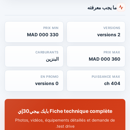
ما يجب معرفته
PRIX MIN
VERSIONS
330 000 MAD
2 versions
CARBURANTS
PRIX MAX
360 000 MAD
البنزين
EN PROMO
PUISSANCE MAX
0 versions
404 ch
Fiche technique complète بايك بيجي30إي
Photos, vidéos, équipements détaillés et demande de
test drive.