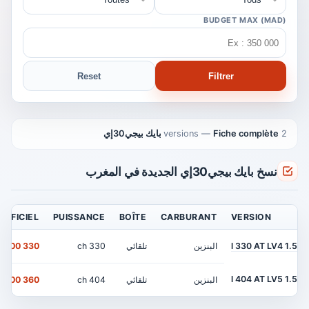
BUDGET MAX (MAD)
Reset
Filtrer
2 versions
Fiche complète بايك بيجي30إي
—
نسخ بايك بيجي30إي الجديدة في المغرب
 OFFICIEL
PUISSANCE
BOÎTE
CARBURANT
VERSION
1.5 l 330 AT LV4
البنزين
تلقائي
330 ch
330 000 MAD
1.5 l 404 AT LV5
البنزين
تلقائي
404 ch
360 000 MAD