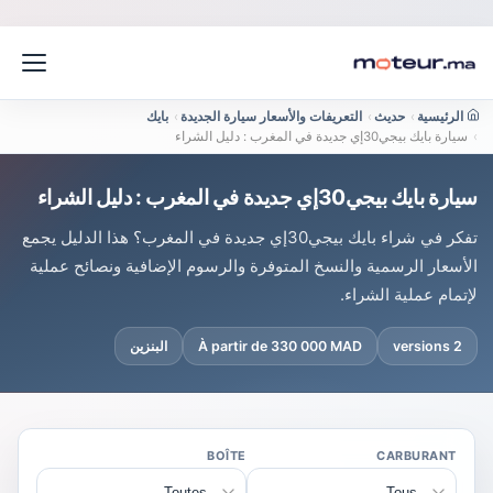
الرئيسية
›
حديث
›
التعريفات والأسعار سيارة الجديدة
›
بايك
›
سيارة بايك بيجي30إي جديدة في المغرب : دليل الشراء
سيارة بايك بيجي30إي جديدة في المغرب : دليل الشراء
تفكر في شراء بايك بيجي30إي جديدة في المغرب؟ هذا الدليل يجمع
الأسعار الرسمية والنسخ المتوفرة والرسوم الإضافية ونصائح عملية
لإتمام عملية الشراء.
2 versions
À partir de 330 000 MAD
البنزين
BOÎTE
CARBURANT