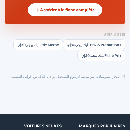
Accéder à la fiche complète →
VOIR AUSSI
Prix & Promotions بايك بيجي30إي
Prix Maroc بايك بيجي30إي
Fiche Prix بايك بيجي30إي
(*) أسعار استرشادية غير شاملة لرسوم التسجيل. يرجى التأكد من الوكيل المعتمد.
VOITURES NEUVES
MARQUES POPULAIRES