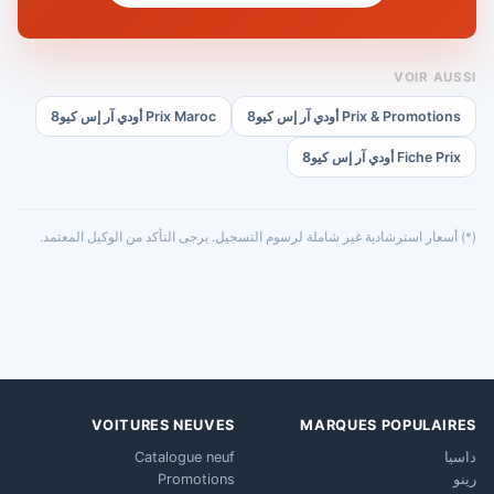
VOIR AUSSI
Prix & Promotions أودي آر إس كيو8
Prix Maroc أودي آر إس كيو8
Fiche Prix أودي آر إس كيو8
(*) أسعار استرشادية غير شاملة لرسوم التسجيل. يرجى التأكد من الوكيل المعتمد.
VOITURES NEUVES
MARQUES POPULAIRES
داسيا
Catalogue neuf
رينو
Promotions