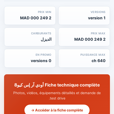
PRIX MIN
VERSIONS
2 249 000 MAD
1 version
CARBURANTS
PRIX MAX
2 249 000 MAD
الديزل
EN PROMO
PUISSANCE MAX
0 versions
640 ch
Fiche technique complète أودي آر إس كيو8
Photos, vidéos, équipements détaillés et demande de
test drive.
Accéder à la fiche complète →