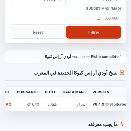
BUDGET MAX (MAD)
Reset
Filtrer
1 version
Fiche complète أودي آر إس كيو8
—
نسخ أودي آر إس كيو8 الجديدة في المغرب
FICIEL
PUISSANCE
BOÎTE
CARBURANT
VERSION
V8 4.0 TFSI biturbo
الديزل
تلقائي
640 ch
2 249 000 MAD
ما يجب معرفته