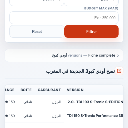
BUDGET MAX (MAD)
Reset
Filtrer
5 versions
Fiche complète أودي كيو3
—
نسخ أودي كيو3 الجديدة في المغرب
ISSANCE
BOÎTE
CARBURANT
VERSION
2.0L TDI 193 S-Tronic S-EDITION
الديزل
تلقائي
150 ch
35 TDI 150 S-Tronic Performance
الديزل
تلقائي
150 ch