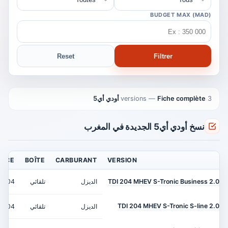
BUDGET MAX (MAD)
Reset
Filtrer
3 versions
Fiche complète أودي أي5
—
نسخ أودي أي5 الجديدة في المغرب
ANCE
BOÎTE
CARBURANT
VERSION
2.0 TDI 204 MHEV S-Tronic Business
الديزل
تلقائي
204 ch
2.0 TDI 204 MHEV S-Tronic S-line
الديزل
تلقائي
204 ch