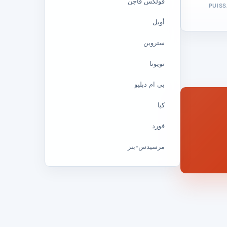
فولكس فاجن
PUIS
أوبل
ستروين
تويوتا
بي ام دبليو
كيا
فورد
مرسيدس-بنز