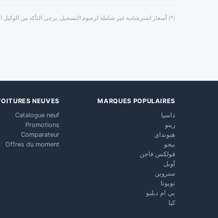
(*) أسعار استرشادية غير شاملة لرسوم التسجيل. يرجى التأكد من الوكيل ال
VOITURES NEUVES
MARQUES POPULAIRES
داسيا
Catalogue neuf
رينو
Promotions
هيونداي
Comparateur
بيجو
Offres du moment
فولكس فاجن
أوبل
ستروين
تويوتا
بي ام دبليو
كيا