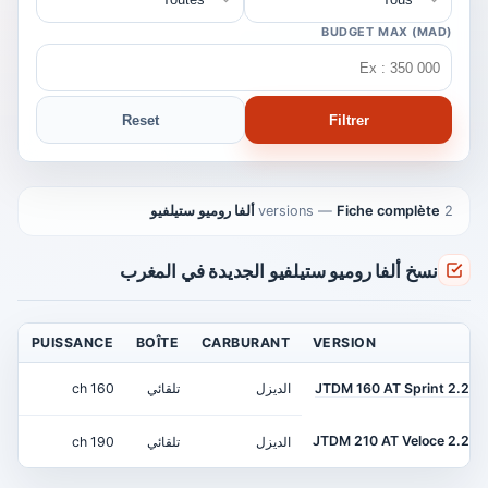
BUDGET MAX (MAD)
Reset
Filtrer
2 versions
Fiche complète ألفا روميو ستيلفيو
—
نسخ ألفا روميو ستيلفيو الجديدة في المغرب
EL
PUISSANCE
BOÎTE
CARBURANT
VERSION
2.2 JTDM 160 AT Sprint
الديزل
تلقائي
160 ch
0 MAD
2.2 JTDM 210 AT Veloce
الديزل
تلقائي
190 ch
0 MAD