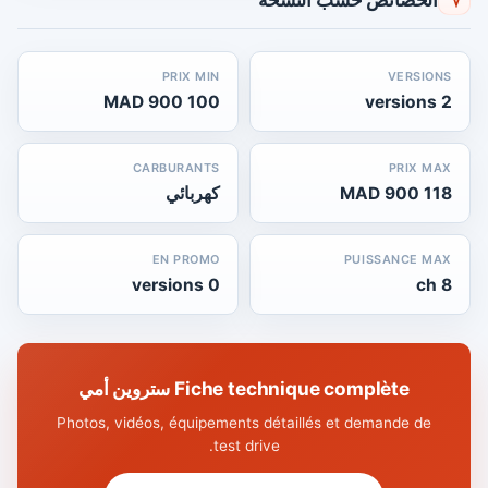
PRIX MIN
VERSIONS
100 900 MAD
2 versions
CARBURANTS
PRIX MAX
118 900 MAD
كهربائي
EN PROMO
PUISSANCE MAX
0 versions
8 ch
Fiche technique complète ستروين أمي
Photos, vidéos, équipements détaillés et demande de
test drive.