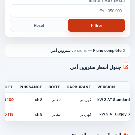
BUDGET MAX (MAD)
Reset
Filtrer
2 versions
Fiche complète ستروين أمي
—
جدول أسعار ستروين أمي
FFICIEL
PUISSANCE
BOÎTE
CARBURANT
VERSION
kW 2 AT Standard
كهربائي
تلقائي
8 ch
100 900 MAD
6 kW 2 AT Buggy
كهربائي
تلقائي
8 ch
118 900 MAD
الخصائص حسب النسخة