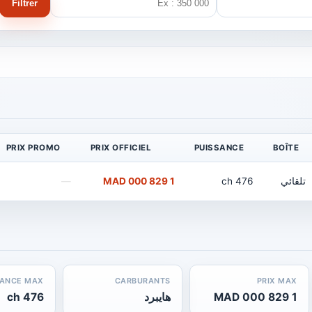
Filtrer
PRIX PROMO
PRIX OFFICIEL
PUISSANCE
BOÎTE
تلقائي
476 ch
1 829 000 MAD
—
SANCE MAX
CARBURANTS
PRIX MAX
1 829 000 MAD
هايبرد
476 ch