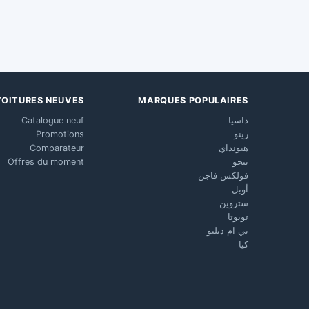
VOITURES NEUVES
MARQUES POPULAIRES
داسيا
Catalogue neuf
رينو
Promotions
هيونداي
Comparateur
بيجو
Offres du moment
فولكس فاجن
أوبل
ستروين
تويوتا
بي ام دبليو
كيا