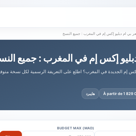
ر بي ام دبليو إكس إم في المغرب : جميع النسخ
بليو إكس إم في المغرب : جميع النس
إكس إم الجديدة في المغرب؟ اطلع على التعريفة الرسمية لكل نسخة متوفر
À partir de 1 829
هايبرد
BUDGET MAX (MAD)