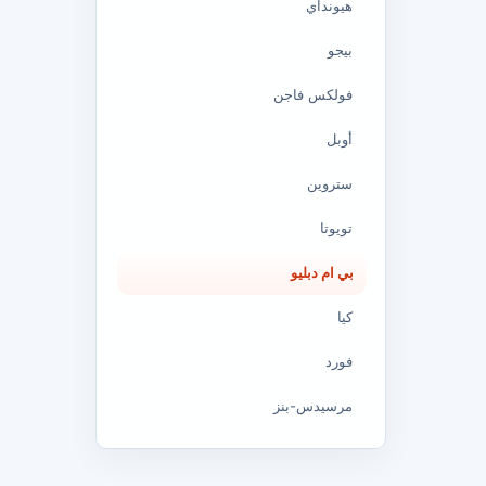
هيونداي
بيجو
فولكس فاجن
أوبل
ستروين
تويوتا
بي ام دبليو
كيا
فورد
مرسيدس-بنز