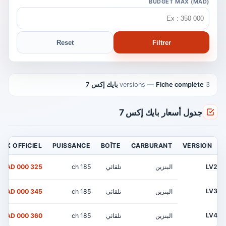
BUDGET MAX (MAD)
Reset
Filtrer
3 versions
Fiche complète بايك إكس 7
—
جدول أسعار بايك إكس 7
RIX OFFICIEL
PUISSANCE
BOÎTE
CARBURANT
VERSION
LV2
البنزين
تلقائي
185 ch
325 000 MAD
LV3
البنزين
تلقائي
185 ch
345 000 MAD
LV4
البنزين
تلقائي
185 ch
360 000 MAD