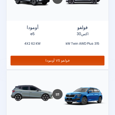
فولفو
أومودا
اكس30
e5
4X2 62 KW
315 kW Twin AWD Plus
فولفو VS أومودا