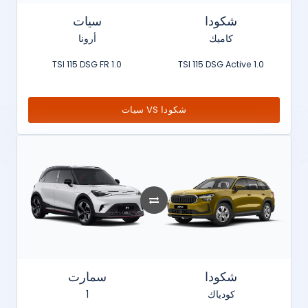
شكودا
سيات
كاميك
أرونا
1.0 TSI 115 DSG FR
1.0 TSI 115 DSG Active
شكودا VS سيات
شكودا
سمارت
كودياك
1