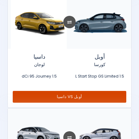
أوبل
داسيا
كورسا
لوجان
1.5 dCi 95 Journey
1.5 L Start Stop GS Limited
أوبل VS داسيا