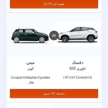
هيونداي VS كيا
دفسك
ميني
غلوري 500
كوبر
Cooper E Mayfair 3 portes
1.5 l 117 CVT Confort
Ele...
دفسك VS ميني