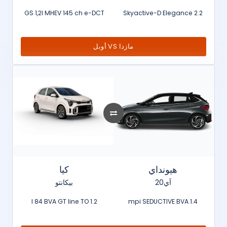
GS 1,2l MHEV 145 ch e-DCT
2.2 Skyactive-D Elegance
مازدا VS أوبل
هيونداي
كيا
آي20
بيكانتو
1.2 l 84 BVA GT line TO
1.4 mpi SEDUCTIVE BVA