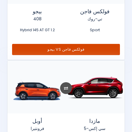
فولكس فاجن
بيجو
تي-روك
408
1.2 Hybrid 145 AT GT
Sport
فولكس فاجن VS بيجو
مازدا
أوبل
سي إكس-5
فرونتيرا