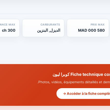
SANCE MAX
CARBURANTS
PRIX MAX
580 000 MAD
الديزل, البنزين
300 ch
Fiche technique كوبرا ليون
Photos, vidéos, équipements détaillés et dema
Accéder à la fiche complète