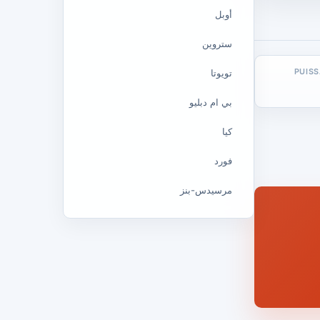
أوبل
ستروين
PUIS
تويوتا
بي ام دبليو
كيا
فورد
مرسيدس-بنز