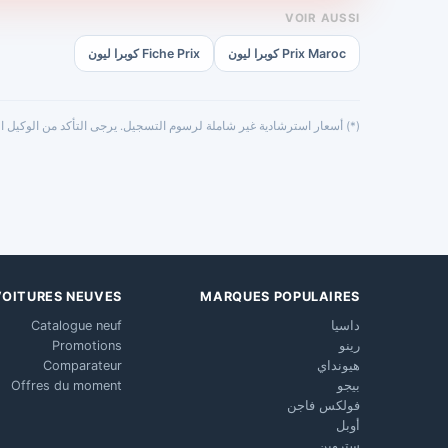
VOIR AUSSI
Prix Maroc كوبرا ليون
Fiche Prix كوبرا ليون
(*) أسعار استرشادية غير شاملة لرسوم التسجيل. يرجى التأكد من الوكيل ال
VOITURES NEUVES
MARQUES POPULAIRES
داسيا
Catalogue neuf
رينو
Promotions
هيونداي
Comparateur
بيجو
Offres du moment
فولكس فاجن
أوبل
ستروين