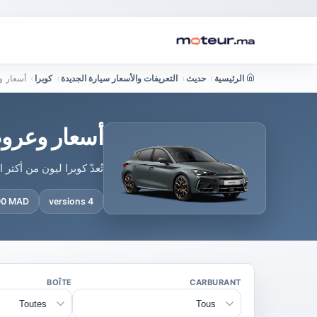
الرئيسية
›
حديث
›
التعريفات والأسعار سيارة الجديدة
›
كوبرا
›
أسعار و
أسعار وعرو
تُعدّ كوبرا ليون من أكث
900 MAD
4 versions
BOÎTE
CARBURANT