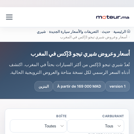
الرئيسية
›
حديث
›
التعريفات والأسعار سيارة الجديدة
›
شيري
›
أسعار وعروض شيري تيجو 3إكس في المغرب
أسعار وعروض شيري تيجو 3إكس في المغرب
تُعدّ شيري تيجو 3إكس من أكثر السيارات بحثاً في المغرب. اكتشف
أدناه السعر الرسمي لكل نسخة متاحة والعروض الترويجية الحالية.
1 version
À partir de 169 000 MAD
البنزين
BOÎTE
CARBURANT