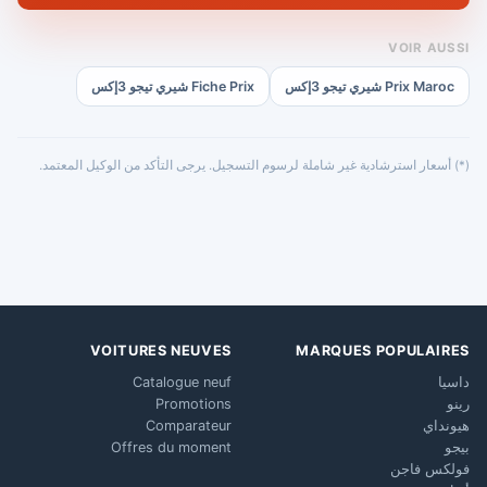
VOIR AUSSI
Prix Maroc شيري تيجو 3إكس
Fiche Prix شيري تيجو 3إكس
(*) أسعار استرشادية غير شاملة لرسوم التسجيل. يرجى التأكد من الوكيل المعتمد.
VOITURES NEUVES
MARQUES POPULAIRES
داسيا
Catalogue neuf
رينو
Promotions
هيونداي
Comparateur
بيجو
Offres du moment
فولكس فاجن