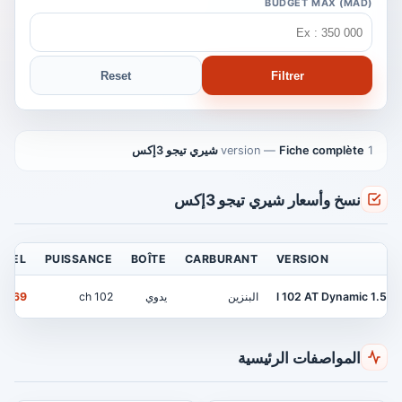
BUDGET MAX (MAD)
Reset
Filtrer
1 version
Fiche complète شيري تيجو 3إكس
—
نسخ وأسعار شيري تيجو 3إكس
ICIEL
PUISSANCE
BOÎTE
CARBURANT
VERSION
1.5 l 102 AT Dynamic
البنزين
يدوي
102 ch
169 000 MAD
المواصفات الرئيسية