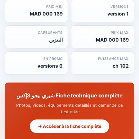
PRIX MIN
VERSIONS
169 000 MAD
1 version
CARBURANTS
PRIX MAX
169 000 MAD
البنزين
EN PROMO
PUISSANCE MAX
0 versions
102 ch
Fiche technique complète شيري تيجو 3إكس
Photos, vidéos, équipements détaillés et demande de
test drive.
Accéder à la fiche complète →