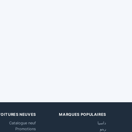
VOITURES NEUVES
MARQUES POPULAIRES
داسيا
Catalogue neuf
رينو
Promotions