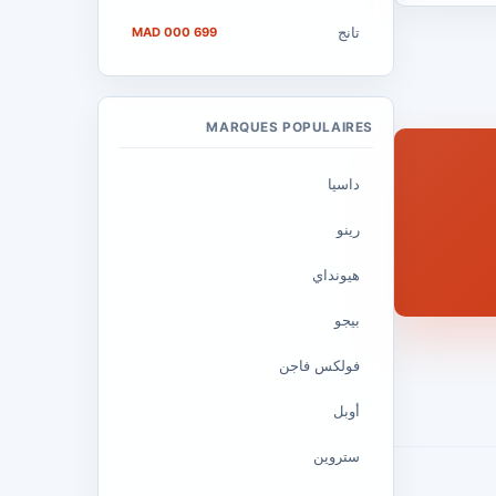
تانج
699 000 MAD
MARQUES POPULAIRES
داسيا
رينو
هيونداي
بيجو
فولكس فاجن
أوبل
ستروين