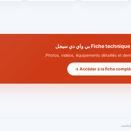
Fiche tec بي واي دي سيجل
Photos, vidéos, équipements détaillés et dema
Accéder à la fiche complète
معتمد.