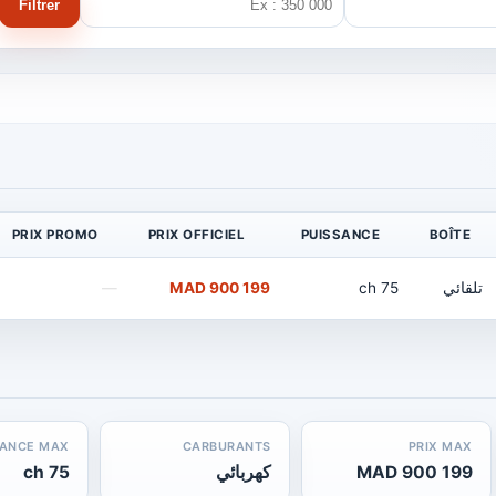
Filtrer
PRIX PROMO
PRIX OFFICIEL
PUISSANCE
BOÎTE
تلقائي
75 ch
199 900 MAD
—
SANCE MAX
CARBURANTS
PRIX MAX
199 900 MAD
كهربائي
75 ch