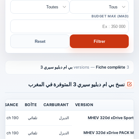
BUDGET MAX (MAD)
Reset
Filtrer
3 versions
Fiche complète بي ام دبليو سيري 3
—
نسخ بي ام دبليو سيري 3 المتوفرة في المغرب
UISSANCE
BOÎTE
CARBURANT
VERSION
MHEV 320d xDrive Sport
الديزل
تلقائي
190 ch
MHEV 320d xDrive PACK M
الديزل
تلقائي
190 ch