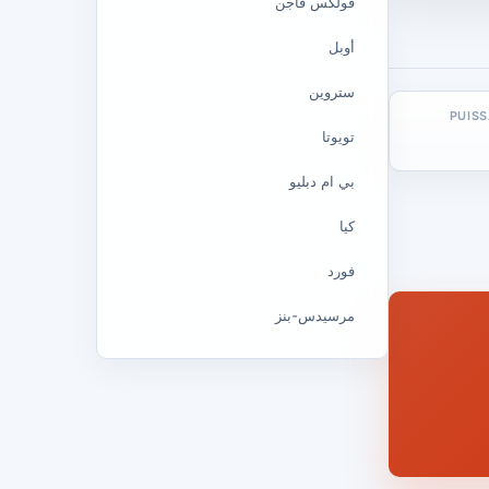
فولكس فاجن
أوبل
ستروين
PUIS
تويوتا
بي ام دبليو
كيا
فورد
مرسيدس-بنز