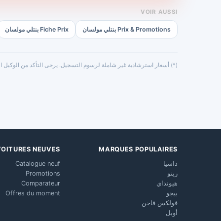
VOIR AUSSI
Prix & Promotions بنتلي مولسان
Fiche Prix بنتلي مولسان
(*) أسعار استرشادية غير شاملة لرسوم التسجيل. يرجى التأكد من الوكيل ال
VOITURES NEUVES
MARQUES POPULAIRES
داسيا
Catalogue neuf
رينو
Promotions
هيونداي
Comparateur
بيجو
Offres du moment
فولكس فاجن
أوبل