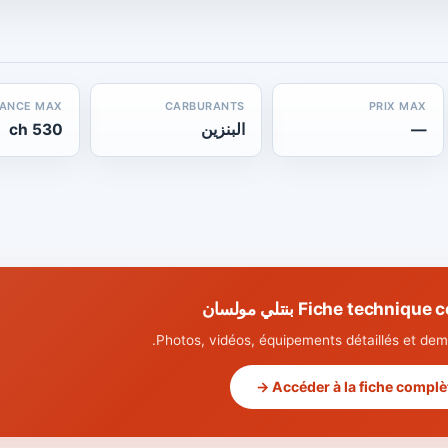
SANCE MAX
CARBURANTS
PRIX MAX
—
البنزين
530 ch
Fiche techni بنتلي مولسان
Photos, vidéos, équipements détaillés et dema
Accéder à la fiche complète