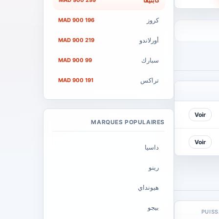
كابتيفا
299 900 MAD
كروز
196 900 MAD
أورلاندو
219 900 MAD
سبارك
99 900 MAD
تراكس
191 900 MAD
Voir
MARQUES POPULAIRES
Voir
داسيا
رينو
هيونداي
بيجو
PUIS