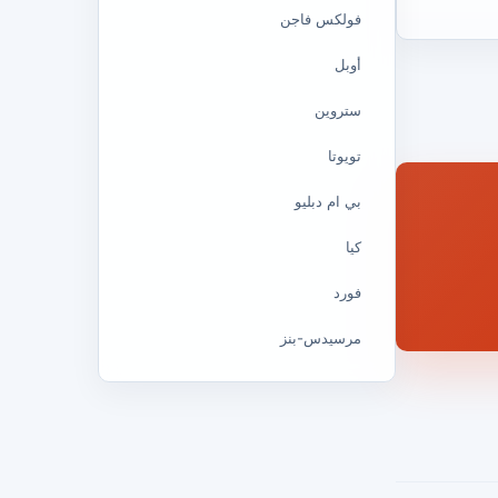
فولكس فاجن
أوبل
ستروين
تويوتا
بي ام دبليو
كيا
فورد
مرسيدس-بنز