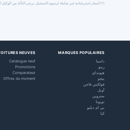
(*) أسعار استرشادية غير شاملة لرسوم التسجيل. يرجى التأكد من الوكيل ال
VOITURES NEUVES
MARQUES POPULAIRES
داسيا
Catalogue neuf
رينو
Promotions
هيونداي
Comparateur
بيجو
Offres du moment
فولكس فاجن
أوبل
ستروين
تويوتا
بي ام دبليو
كيا