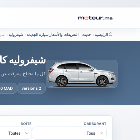
الرئيسية
›
حديث
›
التعريفات والأسعار سيارة الجديدة
›
شيفروليه
›
شيف
شيفروليه كا
كل ما تحتاج معرفته عن 
900 MAD
2 versions
BOÎTE
CARBURANT