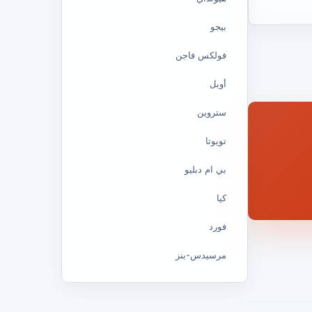
بيجو
فولكس فاجن
أوبل
ستروين
تويوتا
بي ام دبليو
كيا
فورد
مرسيدس-بنز