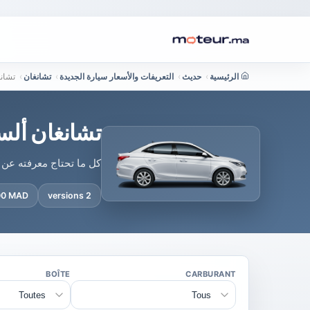
الرئيسية
›
حديث
›
التعريفات والأسعار سيارة الجديدة
›
تشانغان
›
تشان
تشانغان ألس
كل ما تحتاج معرفته عن 
900 MAD
2 versions
BOÎTE
CARBURANT