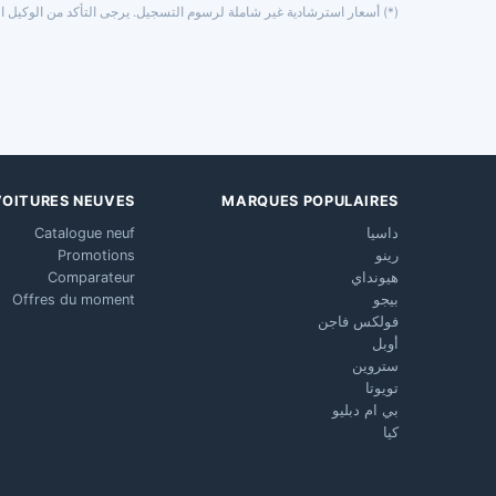
(*) أسعار استرشادية غير شاملة لرسوم التسجيل. يرجى التأكد من الوكيل ال
VOITURES NEUVES
MARQUES POPULAIRES
داسيا
Catalogue neuf
رينو
Promotions
هيونداي
Comparateur
بيجو
Offres du moment
فولكس فاجن
أوبل
ستروين
تويوتا
بي ام دبليو
كيا