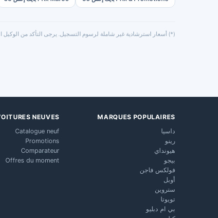
(*) أسعار استرشادية غير شاملة لرسوم التسجيل. يرجى التأكد من الوكيل ال
VOITURES NEUVES
MARQUES POPULAIRES
داسيا
Catalogue neuf
رينو
Promotions
هيونداي
Comparateur
بيجو
Offres du moment
فولكس فاجن
أوبل
ستروين
تويوتا
بي ام دبليو