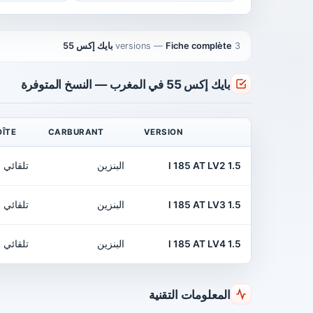
3 versions
Fiche complète بايك إكس 55
—
بايك إكس 55 في المغرب — النسخ المتوفرة
OÎTE
CARBURANT
VERSION
1.5 l 185 AT LV2
البنزين
تلقائي
1.5 l 185 AT LV3
البنزين
تلقائي
1.5 l 185 AT LV4
البنزين
تلقائي
المعلومات التقنية