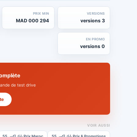
PRIX MIN
VERSIONS
294 000 MAD
3 versions
EN PROMO
0 versions
ue complète
nde de test drive.
 →
VOIR AUSSI
Prix & Promotions بايك إكس 55
Prix Maroc بايك إكس 55