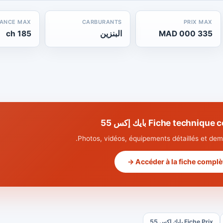
SANCE MAX
CARBURANTS
PRIX MAX
335 000 MAD
البنزين
185 ch
Fiche techniq بايك إكس 55
Photos, vidéos, équipements détaillés et dema
Accéder à la fiche complète
Fiche Prix بايك إكس 55