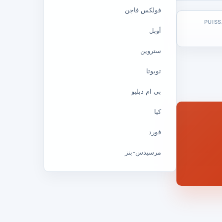
فولكس فاجن
PUIS
أوبل
ستروين
تويوتا
بي ام دبليو
كيا
فورد
مرسيدس-بنز