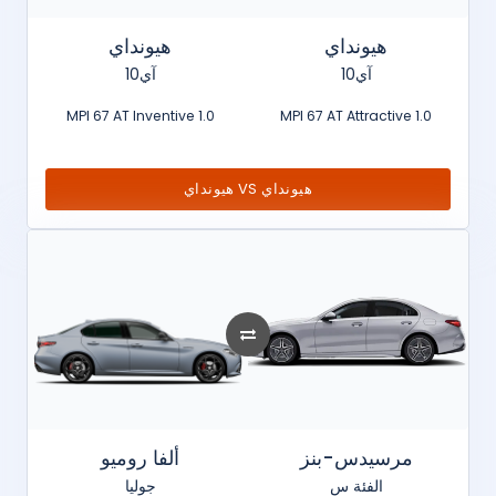
هيونداي
هيونداي
آي10
آي10
1.0 MPI 67 AT Inventive
1.0 MPI 67 AT Attractive
هيونداي VS هيونداي
مرسيدس-بنز
ألفا روميو
الفئة س
جوليا