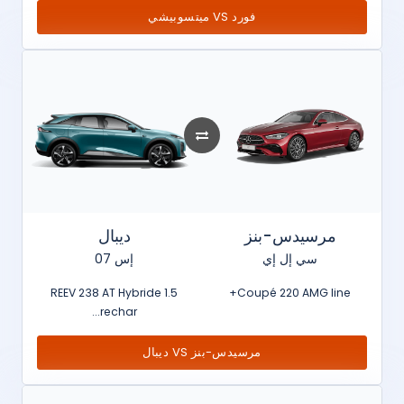
فورد VS ميتسوبيشي
مرسيدس-بنز
ديبال
سي إل إي
إس 07
1.5 REEV 238 AT Hybride
Coupé 220 AMG line+
rechar...
مرسيدس-بنز VS ديبال