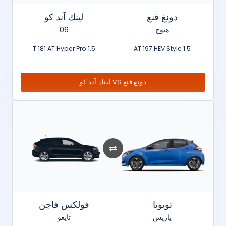
دونغ فنغ
لينك آند كو
هيوج
06
1.5 T 181 AT Hyper Pro
1.5 AT 197 HEV Style
دونغ فنغ VS لينك آند كو
تويوتا
فولكس فاجن
ياريس
تايغو