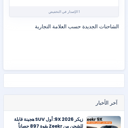
1 الإصدار في التخفيض
الشاحنات الجديدة حسب العلامة التجارية
ايفيكو
مرسيدس-بنز
سكانيا
شاكمان
آخر الأخبار
زيكر 9X 2026: أول SUV هجينة قابلة
للشحن من Zeekr بقوة 897 حصاناً