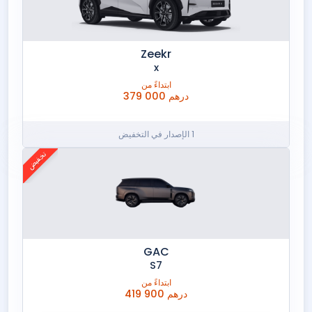
زيكر
Zeekr
x
ابتداءً من
379 000 درهم
1 الإصدار في التخفيض
تخفيض
GAC
S7
ابتداءً من
419 900 درهم