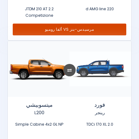
2.2 JTDM 210 AT
220 d AMG line
Competizione
مرسيدس-بنز VS ألفا روميو
فورد
ميتسوبيشي
رينجر
L200
Simple Cabine 4x2 GL NP
2.0 TDCi 170 XL