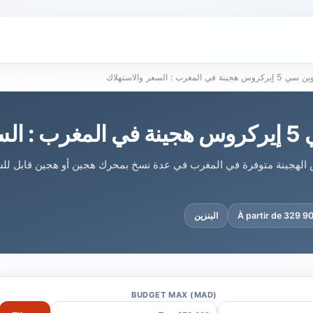
 هجينة في المغرب : السعر والاستهلاك
ستهلاك
 5 إيركروس الهجينة متوفرة في المغرب في عدة نسخ بمحرك هجين أو هجين قابل ل
À partir de 329 
البنزين
BUDGET MAX (MAD)