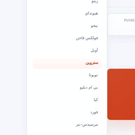
رينو
هيونداي
PUIS
بيجو
فولكس فاجن
أوبل
ستروين
تويوتا
بي ام دبليو
كيا
فورد
مرسيدس-بنز