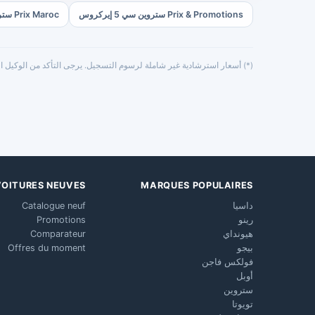
Prix & Promotions ستروين سي 5 إيركروس
Prix Maroc ستروين سي 5 إيركروس
(*) أسعار استرشادية غير شاملة لرسوم التسجيل. يرجى التأكد من الوكيل ال
VOITURES NEUVES
MARQUES POPULAIRES
داسيا
Catalogue neuf
رينو
Promotions
هيونداي
Comparateur
بيجو
Offres du moment
فولكس فاجن
أوبل
ستروين
تويوتا