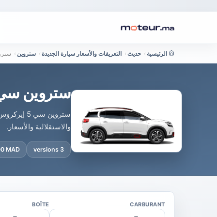
الرئيسية
›
حديث
›
التعريفات والأسعار سيارة الجديدة
›
ستروين
›
ستروين سي 5 إيركروس
ستروين سي 5 إيركروس هجينة في المغرب : السعر والا
ستروين سي
والاستقلالية والأسعار.
900 MAD
3 versions
BOÎTE
CARBURANT