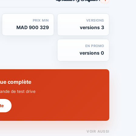
PRIX MIN
VERSIONS
329 900 MAD
3 versions
EN PROMO
0 versions
che technique complète
nde de test drive.
 →
VOIR AUSSI