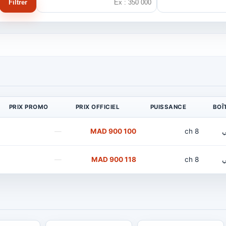
Filtrer
PRIX PROMO
PRIX OFFICIEL
PUISSANCE
BOÎ
ي
8 ch
100 900 MAD
—
ي
8 ch
118 900 MAD
—