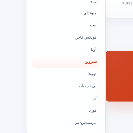
رينو
PUIS
هيونداي
بيجو
فولكس فاجن
أوبل
ستروين
تويوتا
بي ام دبليو
كيا
فورد
مرسيدس-بنز