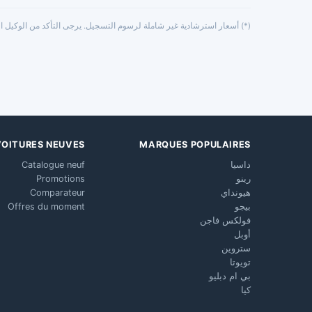
(*) أسعار استرشادية غير شاملة لرسوم التسجيل. يرجى التأكد من الوكيل ال
VOITURES NEUVES
MARQUES POPULAIRES
داسيا
Catalogue neuf
رينو
Promotions
هيونداي
Comparateur
بيجو
Offres du moment
فولكس فاجن
أوبل
ستروين
تويوتا
بي ام دبليو
كيا