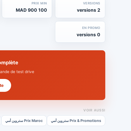
PRIX MIN
VERSIONS
100 900 MAD
2 versions
EN PROMO
0 versions
ue complète
nde de test drive.
 →
VOIR AUSSI
Prix & Promotions ستروين أمي
Prix Maroc ستروين أمي