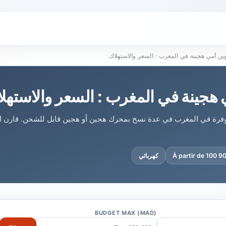
ن أمي هجينة في المغرب : السعر والاستهلاك
هجينة في المغرب : السعر والاستهل
فرة في المغرب في عدة نسخ بمحرك هجين أو هجين قابل للشحن. قارن الا
À partir de 100 
كهربائي
BUDGET MAX (MAD)