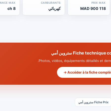
SANCE MAX
CARBURANTS
PRIX MAX
118 900 MAD
كهربائي
8 ch
Fiche techniq ستروين أمي
Photos, vidéos, équipements détaillés et dema
Accéder à la fiche complète
Fiche Prix ستروين أمي