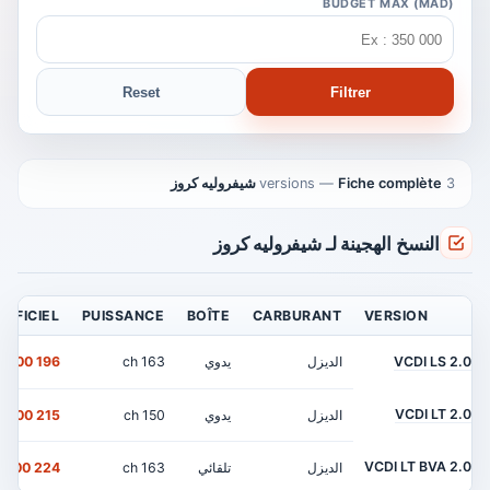
BUDGET MAX (MAD)
Reset
Filtrer
3 versions
Fiche complète شيفروليه كروز
—
النسخ الهجينة لـ شيفروليه كروز
OFFICIEL
PUISSANCE
BOÎTE
CARBURANT
VERSION
2.0 VCDI LS
الديزل
يدوي
163 ch
196 900 MAD
2.0 VCDI LT
الديزل
يدوي
150 ch
215 900 MAD
2.0 VCDI LT BVA
الديزل
تلقائي
163 ch
224 900 MAD