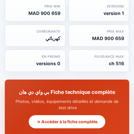
PRIX MIN
VERSIONS
659 900 MAD
1 version
CARBURANTS
PRIX MAX
659 900 MAD
كهربائي
EN PROMO
PUISSANCE MAX
0 versions
516 ch
Fiche technique complète بي واي دي هان
Photos, vidéos, équipements détaillés et demande de
test drive.
Accéder à la fiche complète →