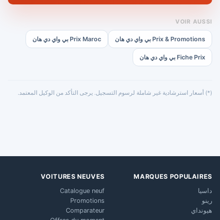
VOIR AUSSI
Prix & Promotions بي واي دي هان
Prix Maroc بي واي دي هان
Fiche Prix بي واي دي هان
(*) أسعار استرشادية غير شاملة لرسوم التسجيل. يرجى التأكد من الوكيل المعتمد.
VOITURES NEUVES
MARQUES POPULAIRES
داسيا
Catalogue neuf
رينو
Promotions
هيونداي
Comparateur