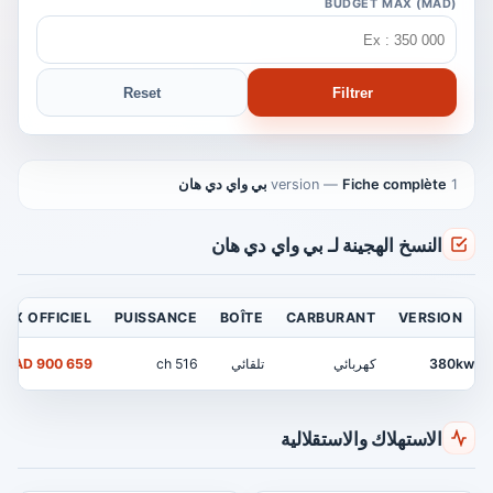
BUDGET MAX (MAD)
Reset
Filtrer
1 version
Fiche complète بي واي دي هان
—
النسخ الهجينة لـ بي واي دي هان
RIX OFFICIEL
PUISSANCE
BOÎTE
CARBURANT
VERSION
380kw
كهربائي
تلقائي
516 ch
659 900 MAD
الاستهلاك والاستقلالية