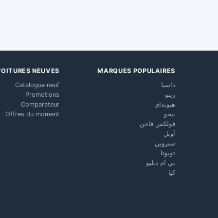
VOITURES NEUVES
MARQUES POPULAIRES
داسيا
Catalogue neuf
رينو
Promotions
هيونداي
Comparateur
بيجو
Offres du moment
فولكس فاجن
أوبل
ستروين
تويوتا
بي ام دبليو
كيا