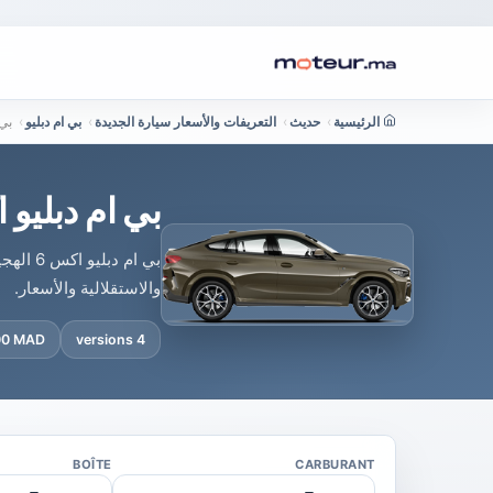
الرئيسية
›
حديث
›
التعريفات والأسعار سيارة الجديدة
›
بي ام دبليو
›
بي ام د
بي ام دبليو اكس 6 هجينة في المغرب : ا
بي ام 
والاستقلالية والأسعار.
000 MAD
4 versions
BOÎTE
CARBURANT