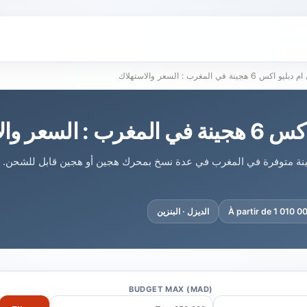
بليو اكس 6 هجينة في المغرب : السعر والاستهلاك
لسعر والاستهلاك
دبليو اكس 6 الهجينة متوفرة في المغرب في عدة نسخ بمحرك هجين أو هجين قابل للشحن
À partir de 1 010 
الديزل · البنزين
BUDGET MAX (MAD)