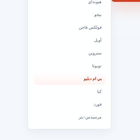
هيونداي
بيجو
فولكس فاجن
أوبل
ستروين
تويوتا
بي ام دبليو
كيا
فورد
مرسيدس-بنز