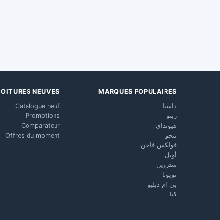
VOITURES NEUVES
MARQUES POPULAIRES
داسيا
Catalogue neuf
رينو
Promotions
هيونداي
Comparateur
بيجو
Offres du moment
فولكس فاجن
أوبل
ستروين
تويوتا
بي ام دبليو
كيا