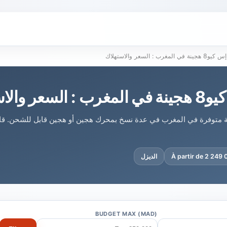
المغرب : السعر والاستهلاك
 والاستهلاك
إس كيو8 الهجينة متوفرة في المغرب في عدة نسخ بمحرك هجين أو هجين قابل للشحن. 
À partir de 2 249
الديزل
BUDGET MAX (MAD)