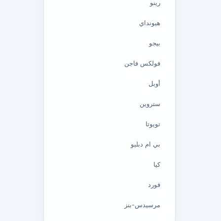
رينو
هيونداي
بيجو
فولكس فاجن
أوبل
ستروين
تويوتا
بي ام دبليو
كيا
فورد
مرسيدس-بنز