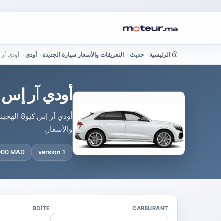
الرئيسية
›
حديث
›
التعريفات والأسعار سيارة الجديدة
›
أودي
›
أودي آر إس كيو8 هجينة في 
أودي آر إس كيو8 هجينة في المغرب : السعر
أودي آر 
والأسعار.
 000 MAD
1 version
BOÎTE
CARBURANT