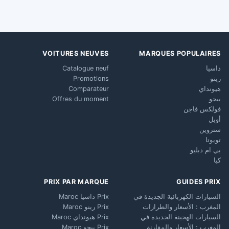
VOITURES NEUVES
MARQUES POPULAIRES
داسيا
Catalogue neuf
رينو
Promotions
هيونداي
Comparateur
بيجو
Offres du moment
فولكس فاجن
أوبل
ستروين
تويوتا
بي ام دبليو
كيا
PRIX PAR MARQUE
GUIDES PRIX
السيارات الكهربائية الجديدة في
Prix داسيا Maroc
المغرب : الأسعار والطرازات
Prix رينو Maroc
السيارات الهجينة الجديدة في
Prix هيونداي Maroc
المغرب : الأسعار والمقارنة
Prix بيجو Maroc