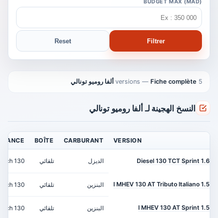
BUDGET MAX (MAD)
Reset
Filtrer
5 versions
Fiche complète ألفا روميو تونالي
—
النسخ الهجينة لـ ألفا روميو تونالي
ISSANCE
BOÎTE
CARBURANT
VERSION
1.6 Diesel 130 TCT Sprint
الديزل
تلقائي
130 ch
1.5 l MHEV 130 AT Tributo Italiano
البنزين
تلقائي
130 ch
1.5 l MHEV 130 AT Sprint
البنزين
تلقائي
130 ch