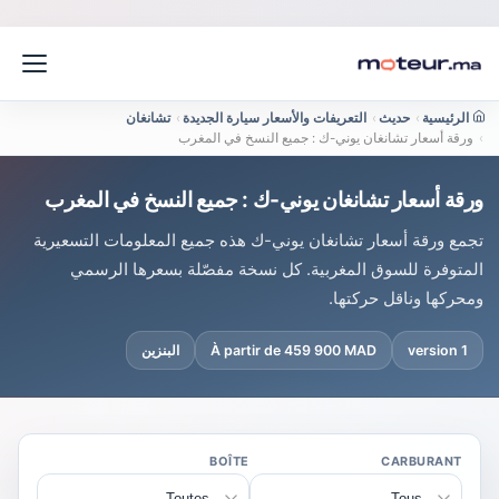
الرئيسية
›
حديث
›
التعريفات والأسعار سيارة الجديدة
›
تشانغان
›
ورقة أسعار تشانغان يوني-ك : جميع النسخ في المغرب
ورقة أسعار تشانغان يوني-ك : جميع النسخ في المغرب
تجمع ورقة أسعار تشانغان يوني-ك هذه جميع المعلومات التسعيرية
المتوفرة للسوق المغربية. كل نسخة مفصّلة بسعرها الرسمي
ومحركها وناقل حركتها.
1 version
À partir de 459 900 MAD
البنزين
BOÎTE
CARBURANT