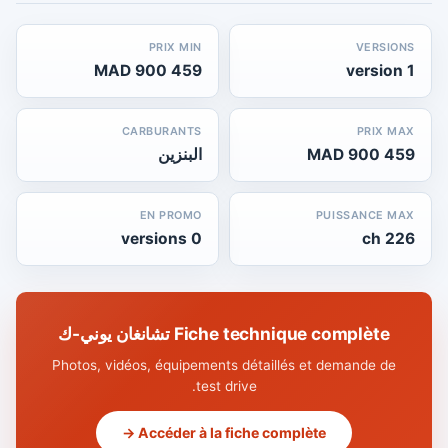
PRIX MIN
VERSIONS
459 900 MAD
1 version
CARBURANTS
PRIX MAX
459 900 MAD
البنزين
EN PROMO
PUISSANCE MAX
0 versions
226 ch
Fiche technique complète تشانغان يوني-ك
Photos, vidéos, équipements détaillés et demande de
test drive.
Accéder à la fiche complète →