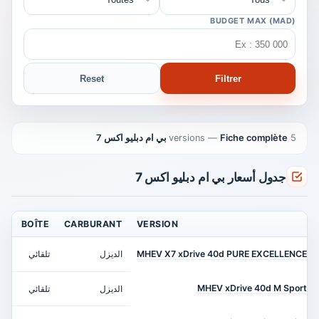
BUDGET MAX (MAD)
Reset
Filtrer
5 versions
Fiche complète بي ام دبليو اكس 7
—
جدول أسعار بي ام دبليو اكس 7
CE
BOÎTE
CARBURANT
VERSION
MHEV X7 xDrive 40d PURE EXCELLENCE
الديزل
تلقائي
 ch
MHEV xDrive 40d M Sport
الديزل
تلقائي
 ch