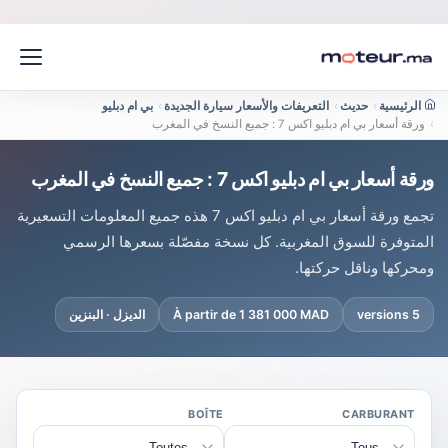
الرئيسية
›
حديث
›
التعريفات والأسعار سيارة الجديدة
›
بي ام دبليو
›
ورقة أسعار بي ام دبليو اكس 7 : جميع النسخ في المغرب
ورقة أسعار بي ام دبليو اكس 7 : جميع النسخ في المغرب
تجمع ورقة أسعار بي ام دبليو اكس 7 هذه جميع المعلومات التسعيرية
المتوفرة للسوق المغربية. كل نسخة مفصّلة بسعرها الرسمي
ومحركها وناقل حركتها.
5 versions
À partir de 1 381 000 MAD
الديزل · البنزين
BOÎTE
CARBURANT