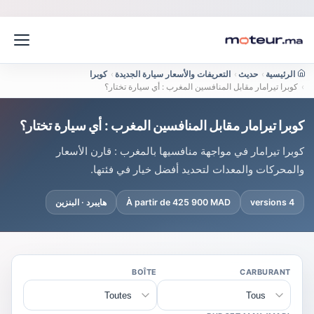
الرئيسية
›
حديث
›
التعريفات والأسعار سيارة الجديدة
›
كوبرا
›
كوبرا تيرامار مقابل المنافسين المغرب : أي سيارة تختار؟
كوبرا تيرامار مقابل المنافسين المغرب : أي سيارة تختار؟
كوبرا تيرامار في مواجهة منافسيها بالمغرب : قارن الأسعار
والمحركات والمعدات لتحديد أفضل خيار في فئتها.
4 versions
À partir de 425 900 MAD
هايبرد · البنزين
BOÎTE
CARBURANT