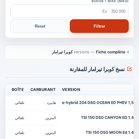
BUDGET MAX (MAD)
Reset
Filtrer
4 versions
Fiche complète كوبرا تيرامار
—
نسخ كوبرا تيرامار للمقارنة
NCE
BOÎTE
CARBURANT
VERSION
1,5 e-hybrid 204 DSG OCEAN ED PHEV
هايبرد
تلقائي
04 ch
1.4 TSI 150 DSG CANYON ED
البنزين
تلقائي
150 ch
1.4 TSI 150 DSG MOON Ed
البنزين
تلقائي
150 ch