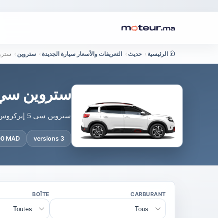
الرئيسية
›
حديث
›
التعريفات والأسعار سيارة الجديدة
›
ستروين
›
ستروين سي 5 إيركروس م
ستروين سي 5 إيركروس مقابل المنافسين المغرب : أي سيارة 
ستروين سي 5 إيركروس في مواجهة منافسيها بالمغرب : قارن الأسعار والمحركات والمعدات لتحديد أفضل خيار في فئتها.
900 MAD
3 versions
BOÎTE
CARBURANT