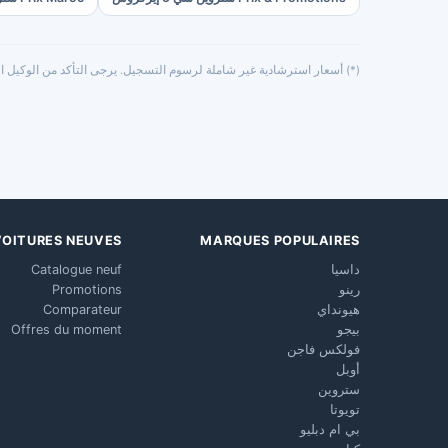
(*) أسعار استرشادية غير شاملة لرسوم التسجيل. يرجى التأكد من الوكيل ال
VOITURES NEUVES
MARQUES POPULAIRES
داسيا
Catalogue neuf
رينو
Promotions
هيونداي
Comparateur
بيجو
Offres du moment
فولكس فاجن
أوبل
ستروين
تويوتا
بي ام دبليو