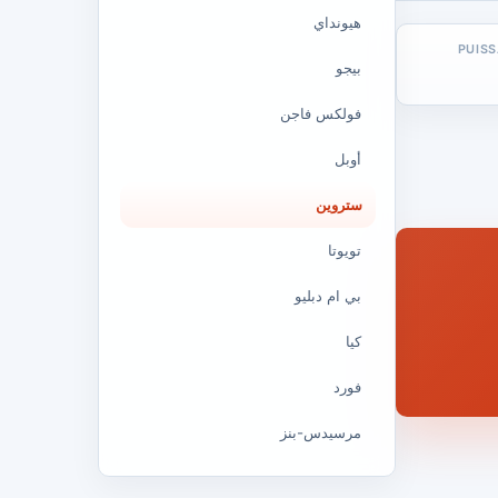
هيونداي
PUIS
بيجو
فولكس فاجن
أوبل
ستروين
تويوتا
بي ام دبليو
كيا
فورد
مرسيدس-بنز