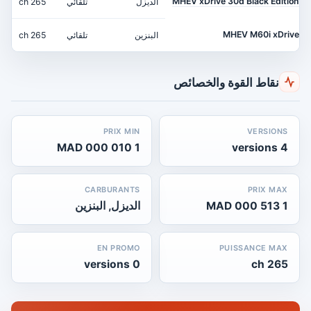
MHEV xDrive 30d Black Édition
الديزل
تلقائي
265 ch
MHEV M60i xDrive
البنزين
تلقائي
265 ch
نقاط القوة والخصائص
PRIX MIN
VERSIONS
1 010 000 MAD
4 versions
CARBURANTS
PRIX MAX
1 513 000 MAD
الديزل, البنزين
EN PROMO
PUISSANCE MAX
0 versions
265 ch