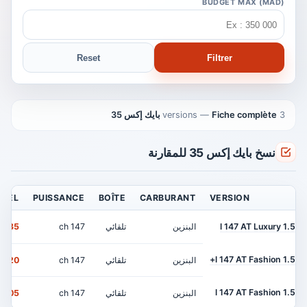
BUDGET MAX (MAD)
Reset
Filtrer
3 versions
Fiche complète بايك إكس 35
—
نسخ بايك إكس 35 للمقارنة
CIEL
PUISSANCE
BOÎTE
CARBURANT
VERSION
1.5 l 147 AT Luxury
البنزين
تلقائي
147 ch
235 000 MAD
1.5 l 147 AT Fashion+
البنزين
تلقائي
147 ch
220 000 MAD
1.5 l 147 AT Fashion
البنزين
تلقائي
147 ch
205 000 MAD