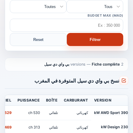
BUDGET MAX (MAD)
Reset
Filtrer
2 versions
Fiche complète بي واي دي سيل
—
نسخ بي واي دي سيل المتوفرة في المغرب
FICIEL
PUISSANCE
BOÎTE
CARBURANT
VERSION
390 kW AWD Sport
كهربائي
تلقائي
530 ch
529 900 MAD
230 kW Design
كهربائي
تلقائي
313 ch
469 900 MAD