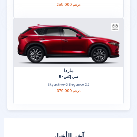
255 000 درهم
مازدا
سي إكس-5
2.2 Skyactive-D Elegance
379 000 درهم
آخر الأخبار