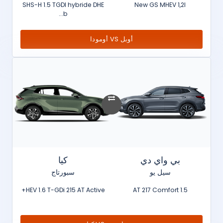
SHS-H 1.5 TGDI hybride DHE
New GS MHEV 1,2l
b...
أوبل VS أومودا
بي واي دي
كيا
سيل يو
سبورتاج
HEV 1.6 T-GDi 215 AT Active+
1.5 AT 217 Comfort