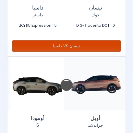
نيسان
داسيا
جوك
داستر
1.5 dCi 115 Expression
1.0 DIG-T acenta DCT
نيسان VS داسيا
أوبل
أومودا
جراندلاند
5