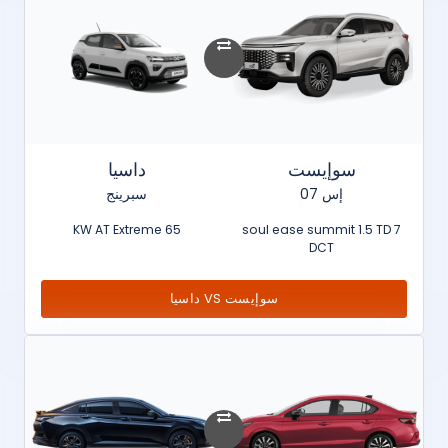
سوإيست
داسيا
إس 07
سبرينج
65 KW AT Extreme
soul ease summit 1.5 TD 7
DCT
سوإيست VS داسيا