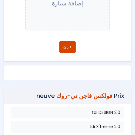
إضافة سيارة
قارن
Prix
فولكس فاجن تي-روك
neuve
2.0 tdi DESIGN
2.0 tdi X'trême