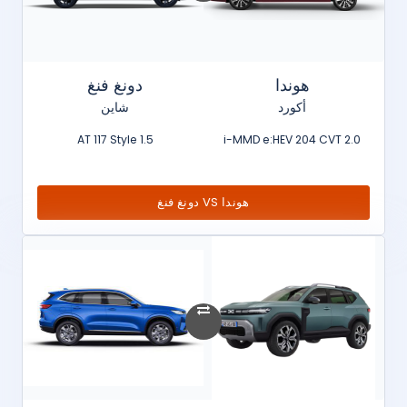
هوندا
دونغ فنغ
أكورد
شاين
1.5 AT 117 Style
2.0 i-MMD e:HEV 204 CVT
هوندا VS دونغ فنغ