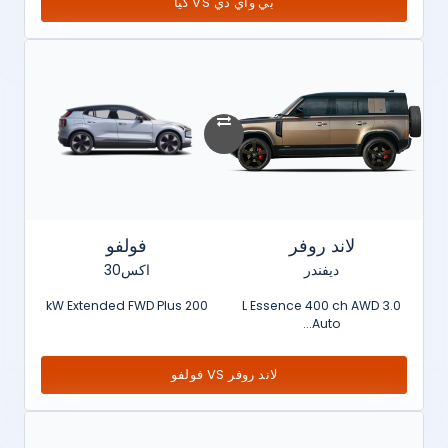
بي واي دي VS كيا
لاند روفر
فولفو
ديفندر
اكس30
200 kW Extended FWD Plus
3.0 L Essence 400 ch AWD
Auto...
لاند روفر VS فولفو