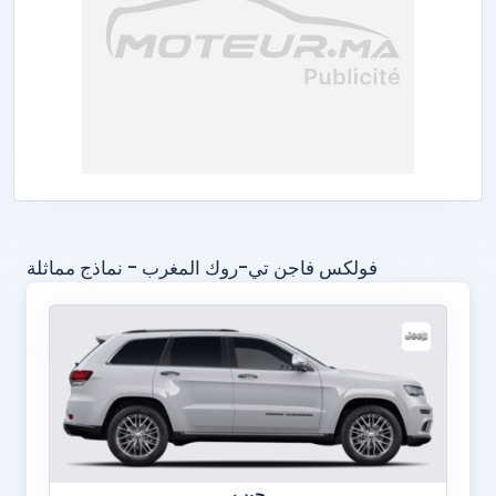
فولكس فاجن تي-روك المغرب - نماذج مماثلة
جيب