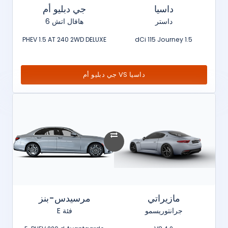
داسيا
جي دبليو أم
داستر
هافال اتش 6
PHEV 1.5 AT 240 2WD DELUXE
1.5 dCi 115 Journey
داسيا VS جي دبليو أم
مازيراتي
مرسيدس-بنز
جرانتوريسمو
فئة E