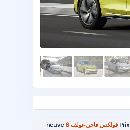
Prix
فولكس فاجن غولف 8
neuve