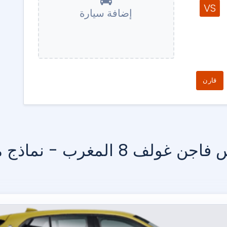
VS
إضافة سيارة
قارن
ولف 8 المغرب - نماذج مماثلة