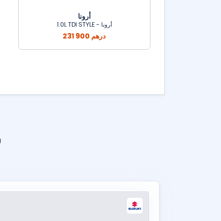
أرونا
أرونا - 1.0L TDI STYLE
231 900 درهم
س