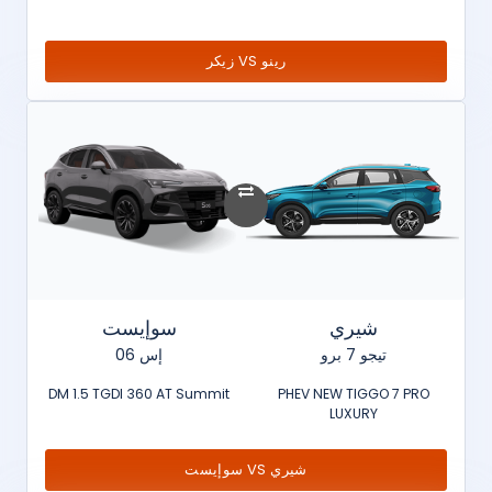
رينو VS زيكر
شيري
سوإيست
تيجو 7 برو
إس 06
DM 1.5 TGDI 360 AT Summit
PHEV NEW TIGGO 7 PRO
LUXURY
شيري VS سوإيست