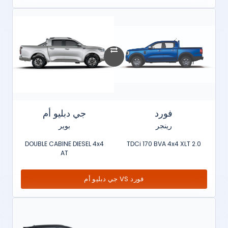
فورد
جي دبليو أم
رينجر
بوير
DOUBLE CABINE DIESEL 4x4
2.0 TDCi 170 BVA 4x4 XLT
AT
فورد VS جي دبليو أم