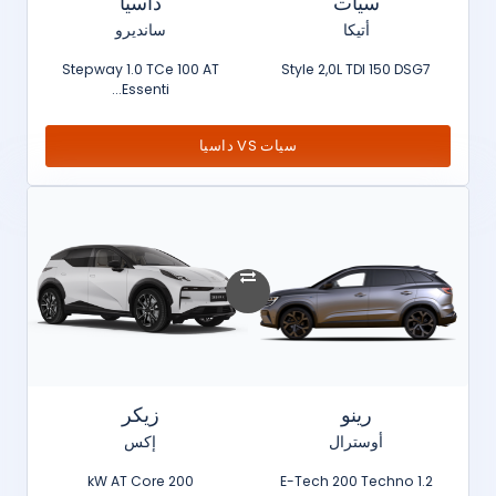
سيات
داسيا
أتيكا
سانديرو
Stepway 1.0 TCe 100 AT
Style 2,0L TDI 150 DSG7
Essenti...
سيات VS داسيا
رينو
زيكر
أوسترال
إكس
200 kW AT Core
1.2 E-Tech 200 Techno