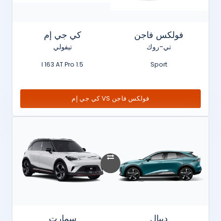
فولكس فاجن
كي جي إم
تي-روك
تيفولي
1.5 l 163 AT Pro
Sport
فولكس فاجن VS كي جي إم
ديبال
سمارت