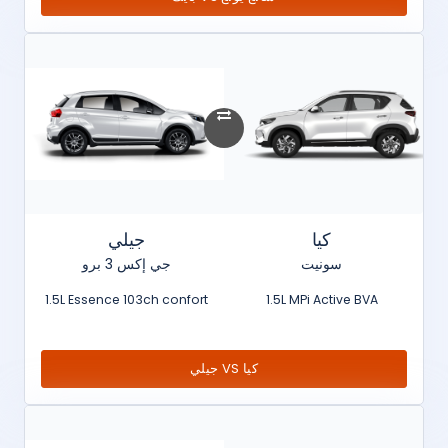
كيا
جيلي
سونيت
جي إكس 3 برو
1.5L Essence 103ch confort
1.5L MPi Active BVA
كيا VS جيلي