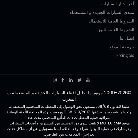
آخر أخبار السيارات
منتدى السيارات الجديدة و المستعملة
الشروط العامة للاستعمال
الشروط العامة للبيع
اتصل بنا
خريطة الموقع
Français
©2009-2026 موتور.ما : دليل اقتناء السيارات الجديدة و المستعملة ب
المغرب
طبقا للقانون 09/08، تتمتعون بحق الوصول إلى المعطيات الشخصية المتعلقة به
وتعديلها وتصحيحها وحذفها. D-W-219/2017 ورخصت بهذه المعالجة اللَّجنة الوطنية
لمراقبة حماية المعطيات ذات الطَّابع الشخصي تحت عدد
موقع MOTEUR.MA لا يلعب سوى دور الوسيط بين المشترين و أصحاب السيارات.
ولا يشارك في عملية البيع والشراء. وفقا لذلك، لسنا مسؤولين عن أي مشاكل حدثت
بعد إجراء المعاملات بين الطرفين.