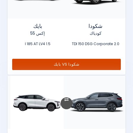
شكودا
بايك
كودياك
إكس 55
1.5 l 185 AT LV4
2.0 TDI 150 DSG Corporate
شكودا VS بايك