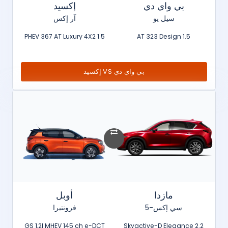
بي واي دي
إكسيد
سيل يو
آر إكس
1.5 PHEV 367 AT Luxury 4X2
1.5 AT 323 Design
بي واي دي VS إكسيد
مازدا
أوبل
سي إكس-5
فرونتيرا
GS 1,2l MHEV 145 ch e-DCT
2.2 Skyactive-D Elegance