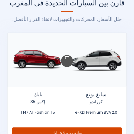
قارن بين السيارات الجديدة في المغرب
حلل الأسعار، المحركات والتجهيزات لاتخاذ القرار الأفضل.
سانغ يونغ
بايك
كوراندو
إكس 35
1.5 l 147 AT Fashion
2.0 e-XDI Premium BVA
سانغ يونغ VS بايك