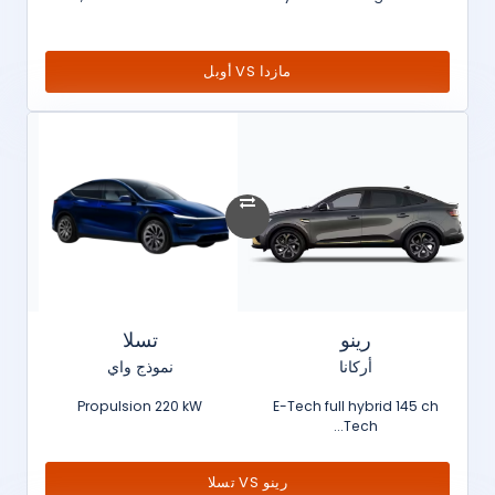
مازدا VS أوبل
رينو
تسلا
أركانا
نموذج واي
Propulsion 220 kW
E-Tech full hybrid 145 ch
Tech...
رينو VS تسلا