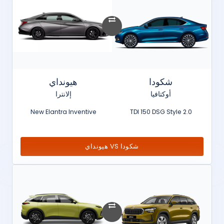
شكودا
هيونداي
أوكتافيا
إلانترا
New Elantra Inventive
2.0 TDI 150 DSG Style
شكودا VS هيونداي