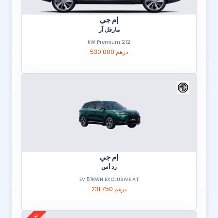
إم جي
مارفل آر
212 kW Premium
530 000 درهم
إم جي
زد أس
EV 51KWH EXCLUSIVE AT
231 750 درهم