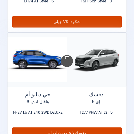
1.5 TD 174 AT Style
1.0 TSI 115ch Style
شكودا VS جيلي
دفسك
جي دبليو أم
إي 5
هافال اتش 6
PHEV 1.5 AT 240 2WD DELUXE
1.5 l 277 PHEV AT L2
دفسك VS جي دبليو أم