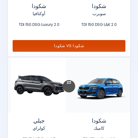
شكودا
شكودا
سوبرب
أوكتافيا
2.0 TDI 150 DSG Luxury
2.0 TDI 150 DSG L&K
شكودا VS شكودا
شكودا
جيلي
كاميك
كولراي