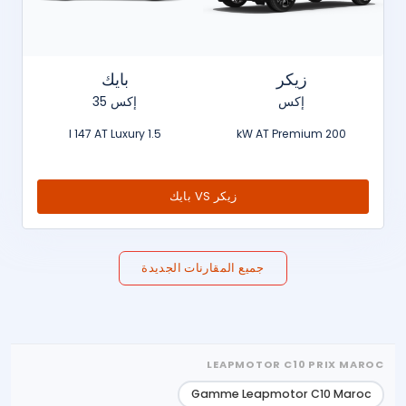
زيكر
بايك
إكس
إكس 35
1.5 l 147 AT Luxury
200 kW AT Premium
زيكر VS بايك
جميع المقارنات الجديدة
LEAPMOTOR C10 PRIX MAROC
Gamme Leapmotor C10 Maroc