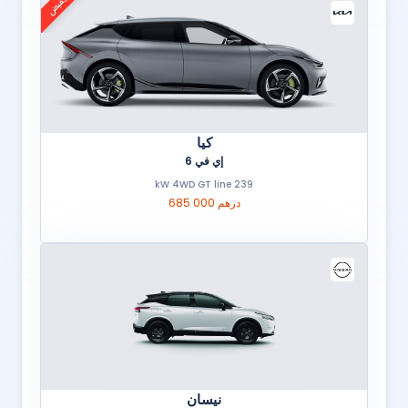
تخفيض
كيا
إي في 6
239 kW 4WD GT line
685 000 درهم
نيسان