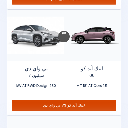
لينك آند كو
بي واي دي
06
سيليون 7
230 kW AT RWD Design
1.5 T 181 AT Core +
لينك آند كو VS بي واي دي