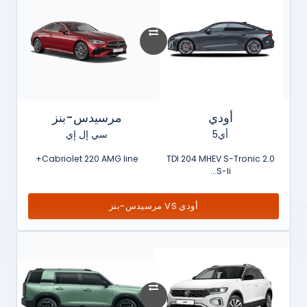
أودي
مرسيدس-بنز
أي5
سي إل إي
Cabriolet 220 AMG line+
2.0 TDI 204 MHEV S-Tronic
S-li...
أودي VS مرسيدس-بنز