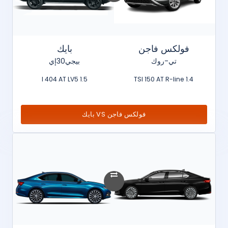
فولكس فاجن
بايك
تي-روك
بيجي30إي
1.5 l 404 AT LV5
1.4 TSI 150 AT R-line
فولكس فاجن VS بايك