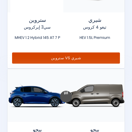
شيري
ستروين
تيغو 4 كروس
سي3 إيركروس
MHEV 1.2 Hybrid 145 AT 7 P
HEV 1.5L Premium
شيري VS ستروين
بيجو
بيجو