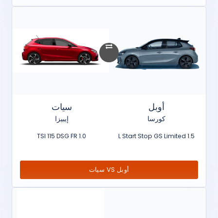
أوبل
سيات
كورسا
إيبيزا
1.0 TSI 115 DSG FR
1.5 L Start Stop GS Limited
أوبل VS سيات