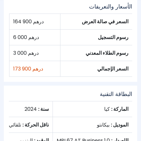
الأسعار والتعريفات
السعر في صالة العرض
164 900 درهم
رسوم التسجيل
6 000 درهم
رسوم الطلاء المعدني
3 000 درهم
السعر الإجمالي
173 900 درهم
البطاقة التقنية
الماركة :
كيا
سنة :
2024
الموديل :
بيكانتو
ناقل الحركة :
تلقائي
الإصدار :
1.0 MPI 67 AT Business
الوقود :
البنزين