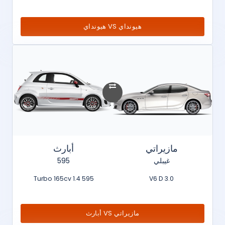
هيونداي VS هيونداي
مازيراتي
أبارث
غيبلي
595
595 1.4 Turbo 165cv
3.0 V6 D
مازيراتي VS أبارث