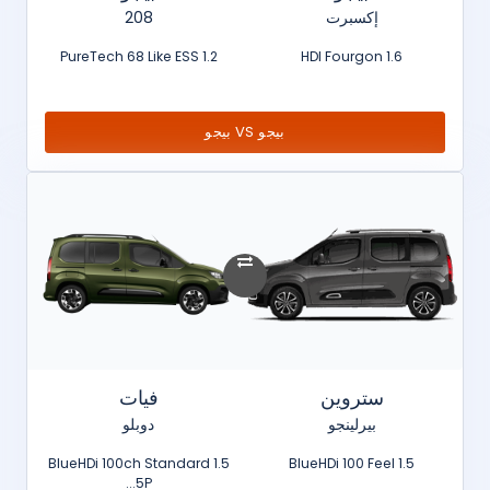
إكسبرت
208
1.2 PureTech 68 Like ESS
1.6 HDI Fourgon
بيجو VS بيجو
ستروين
فيات
بيرلينجو
دوبلو
1.5 BlueHDi 100ch Standard
1.5 BlueHDi 100 Feel
5P...