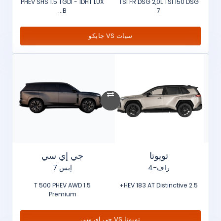
PHEV SHS 1.5 TGDI - 1DHT LUX
TSI FR DSG 2,0L TSI 150 DSG
B...
7
سيات VS جايكو
تويوتا
جي إي سي
راف-4
إيس 7
1.5 T 500 PHEV AWD
2.5 HEV 183 AT Distinctive+
Premium
تويوتا VS جي إي سي