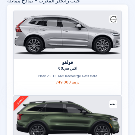
جيب رانجلر المغرب - نماذج مماثلة
فولفو
اكس سي60
Phev 2.0 T8 462 Recharge AWD Core
749 000 درهم
تخفيض