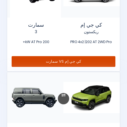
كي جي إم
سمارت
ريكستون
3
200 kW AT Pro+
PRO 4x2 |202 AT 2WD Pro
كي جي إم VS سمارت