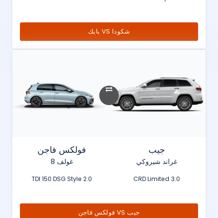
شكودا VS بايك
جيب
فولكس فاجن
غراند شيروكي
غولف 8
2.0 TDI 150 DSG Style
3.0 CRD Limited
جيب VS فولكس فاجن