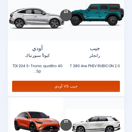
جيب
أودي
رانجلر
كيو5 سبورتباك
40 TDI 204 S-Tronic quattro
2.0 T 380 4xe PHEV RUBICON
Sp...
جيب VS أودي