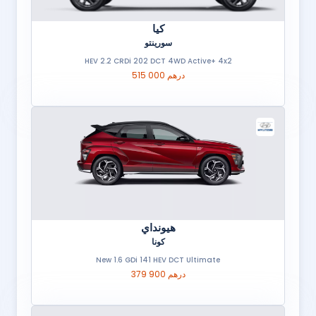
كيا
سورينتو
HEV 2.2 CRDi 202 DCT 4WD Active+ 4x2
515 000 درهم
هيونداي
كونا
New 1.6 GDi 141 HEV DCT Ultimate
379 900 درهم