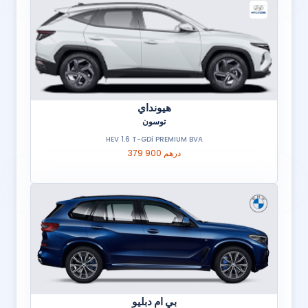
هيونداي
توسون
HEV 1.6 T-GDi PREMIUM BVA
379 900 درهم
بي ام دبليو