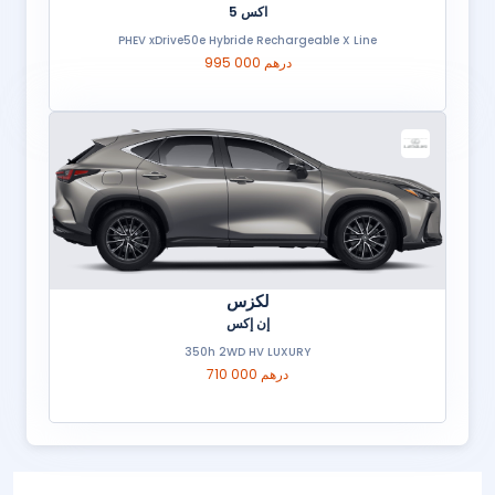
اكس 5
PHEV xDrive50e Hybride Rechargeable X Line
995 000 درهم
لكزس
إن إكس
350h 2WD HV LUXURY
710 000 درهم