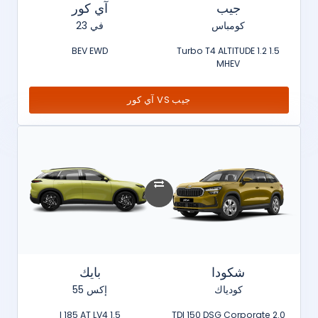
جيب
آي كور
كومباس
في 23
BEV EWD
1.5 Turbo T4 ALTITUDE 1.2
MHEV
جيب VS آي كور
شكودا
بايك
كودياك
إكس 55
1.5 l 185 AT LV4
2.0 TDI 150 DSG Corporate