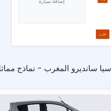
إضافة سيارة
قارن
سيا سانديرو المغرب - نماذج مماثل