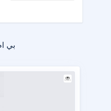
بي ام