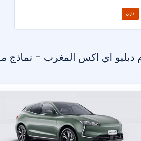
قارن
 دبليو اي اكس المغرب - نماذج مم