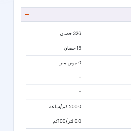
326 حصان
15 حصان
0 نيوتن متر
-
-
200.0 كم/ساعة
0.0 لتر/100كم